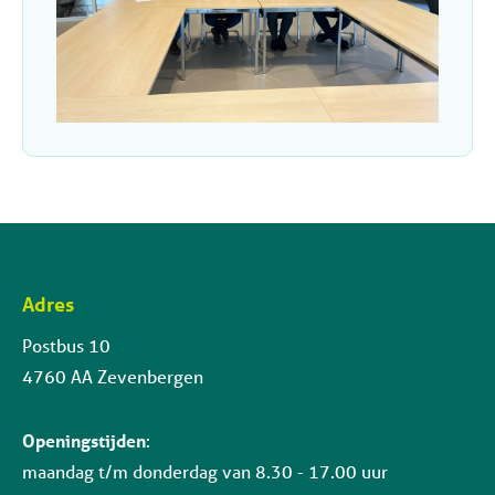
Adres
Contactinformatie
Postbus 10
4760 AA Zevenbergen
Openingstijden
:
maandag t/m donderdag van 8.30 - 17.00 uur