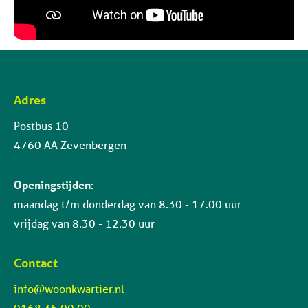
Adres
Contactinformatie
Postbus 10
4760 AA Zevenbergen
Openingstijden
:
maandag t/m donderdag van 8.30 - 17.00 uur
vrijdag van 8.30 - 12.30 uur
Contact
info@woonkwartier.nl
0168 35 00 00