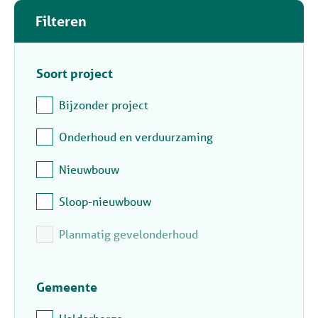
Filteren
Oh ooh!
Er is helaas een fout opgetreden, probeer het n
Soort project
Bijzonder project
Onderhoud en verduurzaming
Oh ooh!
Nieuwbouw
Er is helaas een fout opgetreden, probeer het n
Sloop-nieuwbouw
Planmatig gevelonderhoud
Gemeente