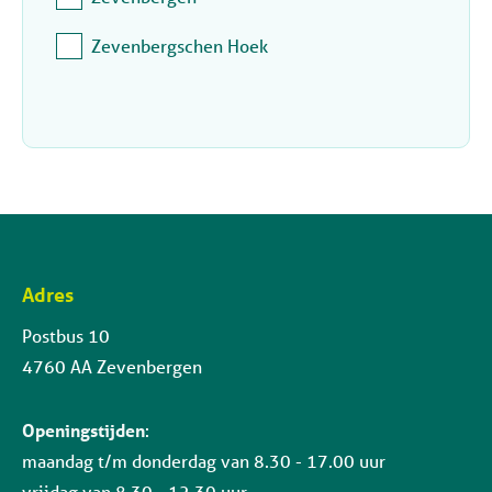
Zevenbergschen Hoek
Adres
Contactinformatie
Postbus 10
4760 AA Zevenbergen
Openingstijden
:
maandag t/m donderdag van 8.30 - 17.00 uur
vrijdag van 8.30 - 12.30 uur