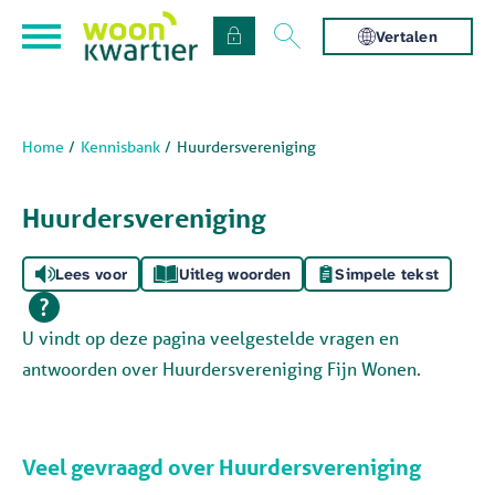
Naar de homepage
Ga naar Hoofd
Vertalen
Home
Kennisbank
Huurdersvereniging
Naar hoofdinhoud
Naar hoofdnavigatiemenu
Naar zoeken
Huurdersvereniging
Lees voor
Uitleg woorden
Simpele tekst
U vindt op deze pagina veelgestelde vragen en
antwoorden over Huurdersvereniging Fijn Wonen.
Veel gevraagd over Huurdersvereniging