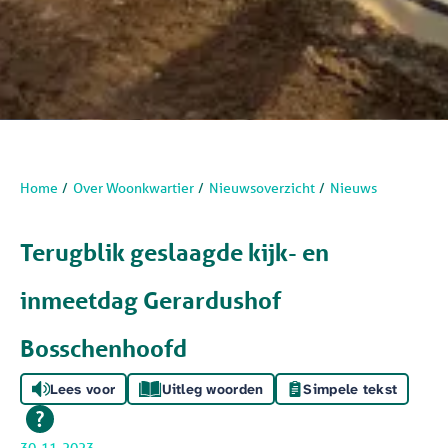
Home
Over Woonkwartier
Nieuwsoverzicht
Nieuws
Terugblik geslaagde kijk- en
inmeetdag Gerardushof
Bosschenhoofd
Lees voor
Uitleg woorden
Simpele tekst