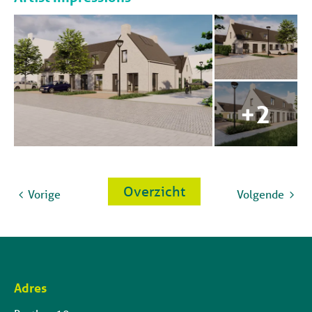
Overzicht
Vorige
Volgende
Adres
Contactinformatie