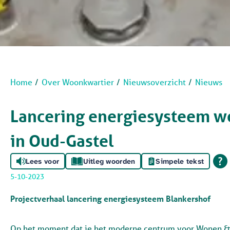
Home
Over Woonkwartier
Nieuwsoverzicht
Nieuws
Lancering energiesysteem w
in Oud-Gastel
Lees voor
Uitleg woorden
Simpele tekst
5-10-2023
Projectverhaal lancering energiesysteem Blankershof
Op het moment dat je het moderne centrum voor Wonen & Z