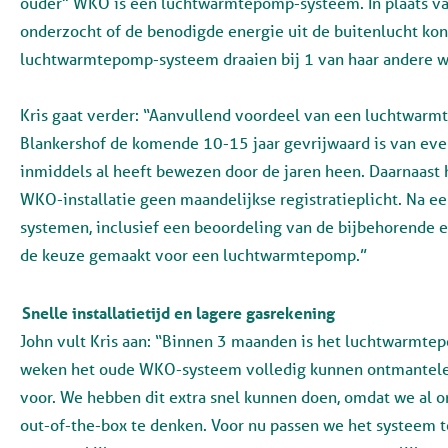
ouder” WKO is een luchtwarmtepomp-systeem. In plaats van
onderzocht of de benodigde energie uit de buitenlucht ko
luchtwarmtepomp-systeem draaien bij 1 van haar andere 
Kris gaat verder: “Aanvullend voordeel van een luchtwarmt
Blankershof de komende 10-15 jaar gevrijwaard is van eve
inmiddels al heeft bewezen door de jaren heen. Daarnaast h
WKO-installatie geen maandelijkse registratieplicht. Na e
systemen, inclusief een beoordeling van de bijbehorende en
de keuze gemaakt voor een luchtwarmtepomp.”
Snelle installatietijd en lagere gasrekening
John vult Kris aan: “Binnen 3 maanden is het luchtwarmte
weken het oude WKO-systeem volledig kunnen ontmantelen
voor. We hebben dit extra snel kunnen doen, omdat we al o
out-of-the-box te denken. Voor nu passen we het systeem 