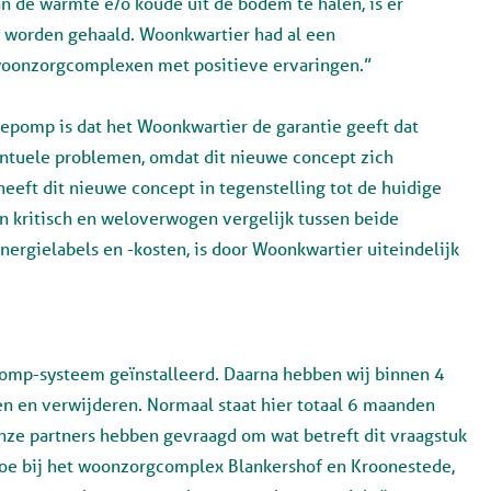
 de warmte e/o koude uit de bodem te halen, is er
n worden gehaald. Woonkwartier had al een
woonzorgcomplexen met positieve ervaringen.”
epomp is dat het Woonkwartier de garantie geeft dat
ntuele problemen, omdat dit nieuwe concept zich
eeft dit nieuwe concept in tegenstelling tot de huidige
en kritisch en weloverwogen vergelijk tussen beide
ergielabels en -kosten, is door Woonkwartier uiteindelijk
pomp-systeem geïnstalleerd. Daarna hebben wij binnen 4
 en verwijderen. Normaal staat hier totaal 6 maanden
nze partners hebben gevraagd om wat betreft dit vraagstuk
toe bij het woonzorgcomplex Blankershof en Kroonestede,