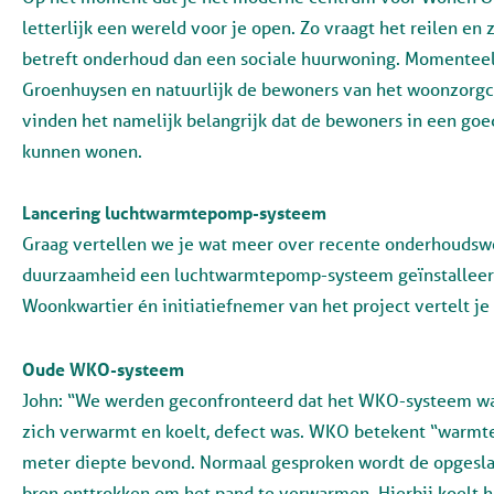
letterlijk een wereld voor je open. Zo vraagt het reilen 
betreft onderhoud dan een sociale huurwoning. Momenteel
Groenhuysen en natuurlijk de bewoners van het woonzor
vinden het namelijk belangrijk dat de bewoners in een goe
kunnen wonen.
Lancering luchtwarmtepomp-systeem
Graag vertellen we je wat meer over recente onderhoudsw
duurzaamheid een luchtwarmtepomp-systeem geïnstalleerd
Woonkwartier én initiatiefnemer van het project vertelt je
Oude WKO-systeem
John: “We werden geconfronteerd dat het WKO-systeem w
zich verwarmt en koelt, defect was. WKO betekent “
warmte
meter diepte bevond. Normaal gesproken wordt de opgesl
bron onttrokken om het pand te verwarmen. Hierbij koelt 