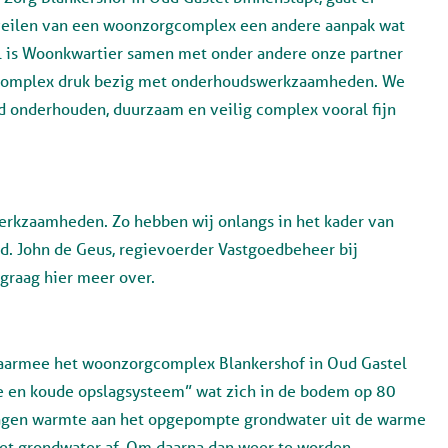
en zeilen van een woonzorgcomplex een andere aanpak wat
 is Woonkwartier samen met onder andere onze partner
gcomplex druk bezig met onderhoudswerkzaamheden. We
d onderhouden, duurzaam en veilig complex vooral fijn
erkzaamheden. Zo hebben wij onlangs in het kader van
. John de Geus, regievoerder Vastgoedbeheer bij
 graag hier meer over.
aarmee het woonzorgcomplex Blankershof in Oud Gastel
 en koude opslagsysteem”
wat zich in de bodem op 80
agen warmte aan het opgepompte grondwater uit de warme
het grondwater af. Om daarna dan weer te worden