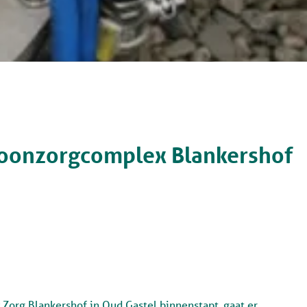
oonzorgcomplex Blankershof
org Blankershof in Oud Gastel binnenstapt, gaat er