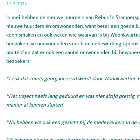
11-7-2022
In mei hebben de nieuwe huurders van Rebus in Stampersga
nieuwe huurders én omwonenden, want beter een goede bu
kennismaken en ook weten wie waarvan is bij Woonkwartie
bedanken we omwonenden voor hun medewerking tijdens 
om te zien dat er ook een aantal omwonenden bij bewoners
bezoekers
:
''Leuk dat zoiets georganiseerd wordt door Woonkwartier. Het
''Het traject heeft lang geduurd en was niet altijd prettig, 
manier af kunnen sluiten''
''Nu hebben we ook een gezicht bij de medewerkers in de w
''Ik heb nog niet echt lang gesproken met de andere bewone