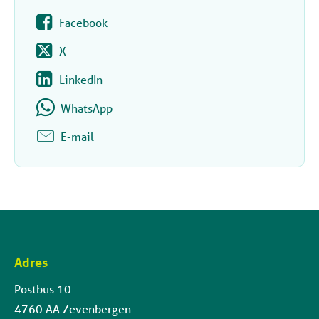
Facebook
X
LinkedIn
WhatsApp
E-mail
Adres
Contactinformatie
Postbus 10
4760 AA Zevenbergen