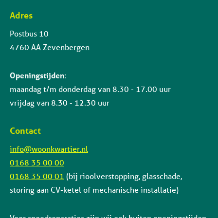
Adres
Contactinformatie
Postbus 10
4760 AA Zevenbergen
Openingstijden
:
maandag t/m donderdag van 8.30 - 17.00 uur
vrijdag van 8.30 - 12.30 uur
Contact
info@woonkwartier.nl
0168 35 00 00
0168 35 00 01
(bij rioolverstopping, glasschade,
storing aan CV-ketel of mechanische installatie)
Voor spoedreparaties zijn wij ook buiten openingstijden