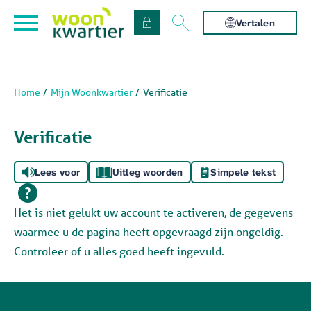
Naar de homepage
Ga naar Hoofd
Vertalen
Home
Mijn Woonkwartier
Verificatie
Naar hoofdinhoud
Naar hoofdnavigatiemenu
Naar zoeken
Verificatie
Lees voor
Uitleg woorden
Simpele tekst
Het is niet gelukt uw account te activeren, de gegevens
waarmee u de pagina heeft opgevraagd zijn ongeldig.
Controleer of u alles goed heeft ingevuld.