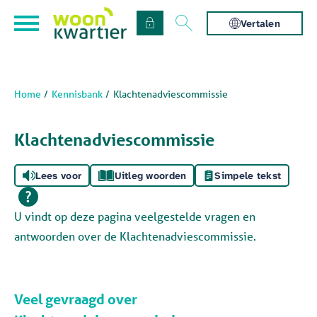
Naar de homepage
Ga naar Hoofd
Vertalen
Home
Kennisbank
Klachtenadviescommissie
Naar hoofdinhoud
Naar hoofdnavigatiemenu
Naar zoeken
Klachtenadviescommissie
Lees voor
Uitleg woorden
Simpele tekst
U vindt op deze pagina veelgestelde vragen en
antwoorden over de Klachtenadviescommissie.
Veel gevraagd over