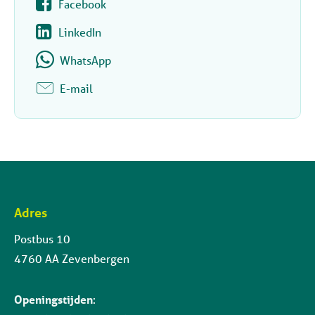
Facebook
LinkedIn
WhatsApp
E-mail
Adres
Contactinformatie
Postbus 10
4760 AA Zevenbergen
Openingstijden
: