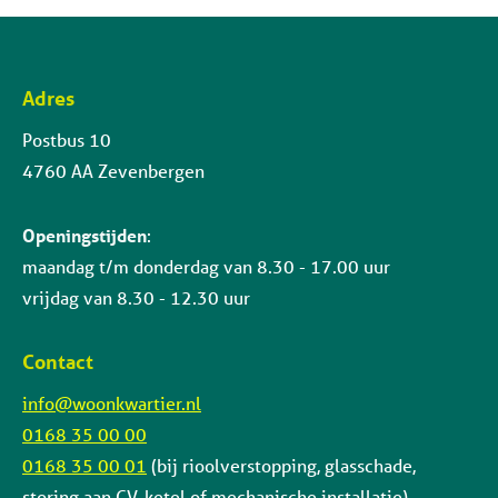
Adres
Contactinformatie
Postbus 10
4760 AA Zevenbergen
Openingstijden
:
maandag t/m donderdag van 8.30 - 17.00 uur
vrijdag van 8.30 - 12.30 uur
Contact
info@woonkwartier.nl
0168 35 00 00
0168 35 00 01
(bij rioolverstopping, glasschade,
storing aan CV-ketel of mechanische installatie)