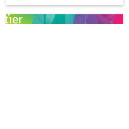
Ons sociaal jaarverslag over 2024
23-1-2025
Naast het normale jaarverslag brengen we
ieder jaar ook een sociaal jaarverslag uit in de