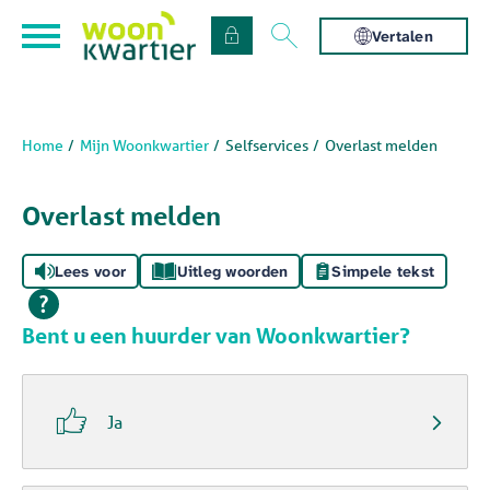
Naar de homepage
Ga naar Hoofd
Vertalen
Home
Mijn Woonkwartier
Selfservices
Overlast melden
Naar hoofdinhoud
Naar hoofdnavigatiemenu
Naar zoeken
Overlast melden
Lees voor
Uitleg woorden
Simpele tekst
Bent u een huurder van Woonkwartier?

Ja