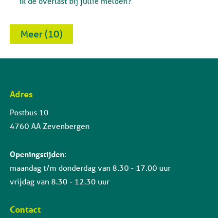
ik de overlast bij jullie melden?
Meer
(10)
Adres
Contactinformatie
Postbus 10
4760 AA Zevenbergen
Openingstijden
:
maandag t/m donderdag van 8.30 - 17.00 uur
vrijdag van 8.30 - 12.30 uur
Contact