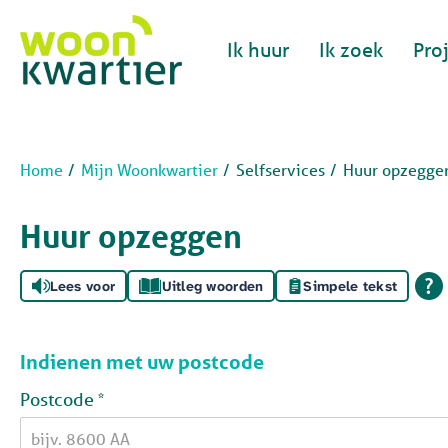
Naar de homepage
Ik huur
Ik zoek
Pro
Naar hoofdinhoud
Naar hoofdnavigatiemenu
Naar zoeken
Home
Mijn Woonkwartier
Selfservices
Huur opzegge
Huur opzeggen
Lees voor
Uitleg woorden
Simpele tekst
Indienen met uw postcode
Verplicht veld
Postcode
*