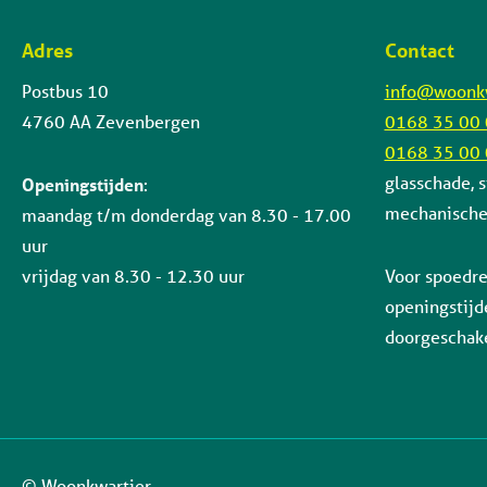
Adres
Contact
Contactinformatie
Postbus 10
info@woonkw
4760 AA Zevenbergen
0168 35 00
0168 35 00
glasschade, s
Openingstijden
:
mechanische 
maandag t/m donderdag van 8.30 - 17.00
uur
vrijdag van 8.30 - 12.30 uur
Voor spoedre
openingstijd
doorgeschake
© Woonkwartier