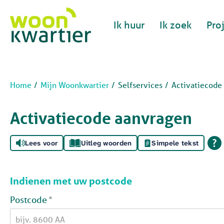
Naar de homepage
Ik huur
Ik zoek
Pro
Naar hoofdinhoud
Naar hoofdnavigatiemenu
Naar zoeken
Home
Mijn Woonkwartier
Selfservices
Activatiecode
Activatiecode aanvragen
Lees voor
Uitleg woorden
Simpele tekst
Indienen met uw postcode
Verplicht veld
Postcode
*