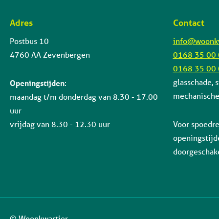
Adres
Contact
Contactinformatie
Postbus 10
info@woonkw
4760 AA Zevenbergen
0168 35 00
0168 35 00
glasschade, s
Openingstijden
:
mechanische 
maandag t/m donderdag van 8.30 - 17.00
uur
vrijdag van 8.30 - 12.30 uur
Voor spoedre
openingstijd
doorgeschake
© Woonkwartier